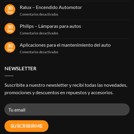
¿Qué
es
Ralux – Encendido Automotor
30
un
Sep
en
Comentarios desactivados
sensor
Ralux
de
–
Philips – Lámparas para autos
flujo
30
Encendido
Sep
de
en
Comentarios desactivados
Automotor
aire?
Philips
–
Aplicaciones para el mantenimiento del auto
30
Lámparas
Sep
en
Comentarios desactivados
para
Aplicaciones
autos
para
el
NEWSLETTER
mantenimiento
del
auto
Suscribite a nuestro newsletter y recibí todas las novedades,
promociones y descuentos en repuestos y accesorios.