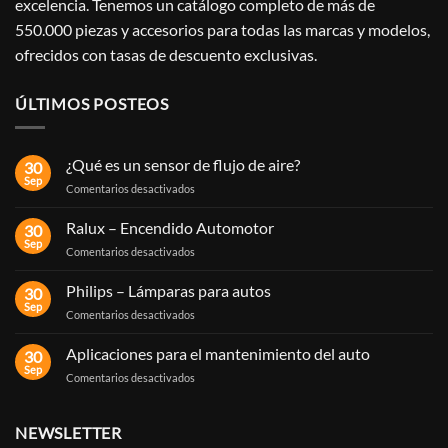
excelencia.
Tenemos un catálogo completo de más de
550.000 piezas y accesorios para todas las marcas y modelos,
ofrecidos con tasas de descuento exclusivas.
ÚLTIMOS POSTEOS
¿Qué es un sensor de flujo de aire?
30
Sep
en
Comentarios desactivados
¿Qué
es
Ralux – Encendido Automotor
30
un
Sep
en
Comentarios desactivados
sensor
Ralux
de
–
Philips – Lámparas para autos
flujo
30
Encendido
Sep
de
en
Comentarios desactivados
Automotor
aire?
Philips
–
Aplicaciones para el mantenimiento del auto
30
Lámparas
Sep
en
Comentarios desactivados
para
Aplicaciones
autos
para
el
NEWSLETTER
mantenimiento