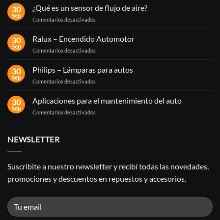
¿Qué es un sensor de flujo de aire?
30
Sep
en
Comentarios desactivados
¿Qué
es
Ralux – Encendido Automotor
30
un
Sep
en
Comentarios desactivados
sensor
Ralux
de
–
Philips – Lámparas para autos
flujo
30
Encendido
Sep
de
en
Comentarios desactivados
Automotor
aire?
Philips
–
Aplicaciones para el mantenimiento del auto
30
Lámparas
Sep
en
Comentarios desactivados
para
Aplicaciones
autos
para
el
NEWSLETTER
mantenimiento
del
auto
Suscribite a nuestro newsletter y recibí todas las novedades,
promociones y descuentos en repuestos y accesorios.