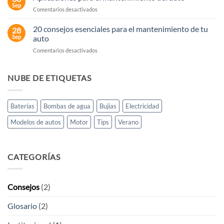
Lámparas
Sep
en
Comentarios desactivados
para
Aplicaciones
autos
para
20 consejos esenciales para el mantenimiento de tu
28
el
Sep
auto
mantenimiento
en
Comentarios desactivados
del
20
auto
consejos
esenciales
NUBE DE ETIQUETAS
para
el
mantenimiento
Baterías
Bombas de agua
Bujias
Electricidad
de
tu
Modelos de autos
Motor
Tips
Verano
auto
CATEGORÍAS
Consejos
(2)
Glosario
(2)