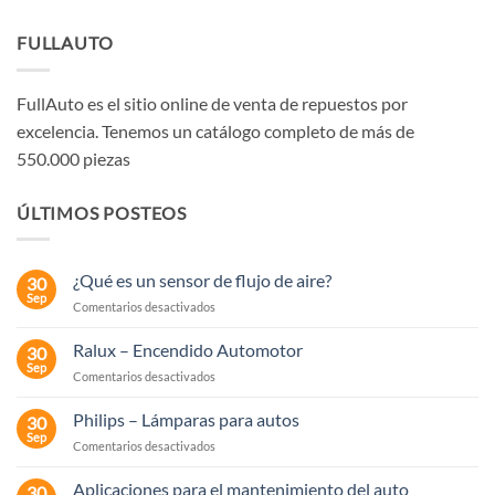
FULLAUTO
FullAuto es el sitio online de venta de repuestos por
excelencia. Tenemos un catálogo completo de más de
550.000 piezas
ÚLTIMOS POSTEOS
¿Qué es un sensor de flujo de aire?
30
Sep
en
Comentarios desactivados
¿Qué
es
Ralux – Encendido Automotor
30
un
Sep
en
Comentarios desactivados
sensor
Ralux
de
–
Philips – Lámparas para autos
flujo
30
Encendido
Sep
de
en
Comentarios desactivados
Automotor
aire?
Philips
–
Aplicaciones para el mantenimiento del auto
30